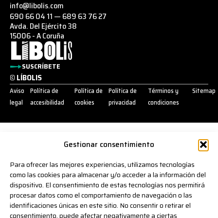
info@libolis.com
690 66 04 11
—
689 63 76 27
Avda. Del Ejército 38
15006 - A Coruña
SUSCRÍBETE
© LÍBOLIS
Aviso
Política de
Política de
Política de
Términos y
Sitemap
legal
accesibilidad
cookies
privacidad
condiciones
FINANCIADO POR LA UNIÓN EUROPEA CON EL PROGRAMA KIT DIGITAL
POR LOS FONDOS NEXT GENERATION (EU)
Gestionar consentimiento
DEL MECANISMO DE RECUPERACIÓN Y RESILENCIA
Para ofrecer las mejores experiencias, utilizamos tecnologías
como las cookies para almacenar y/o acceder a la información del
dispositivo. El consentimiento de estas tecnologías nos permitirá
procesar datos como el comportamiento de navegación o las
identificaciones únicas en este sitio. No consentir o retirar el
consentimiento, puede afectar negativamente a ciertas