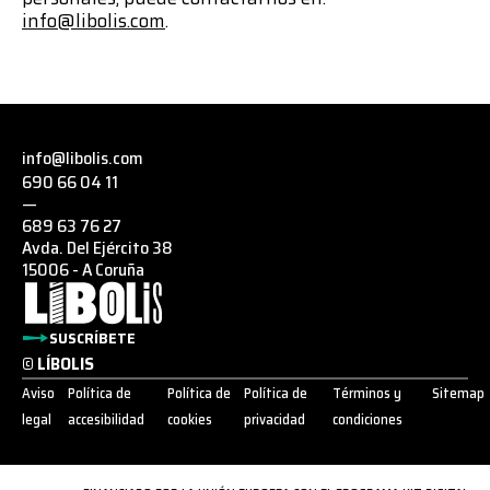
info@libolis.com
.
info@libolis.com
690 66 04 11
—
689 63 76 27
Avda. Del Ejército 38
15006 - A Coruña
SUSCRÍBETE
© LÍBOLIS
Aviso
Política de
Política de
Política de
Términos y
Sitemap
legal
accesibilidad
cookies
privacidad
condiciones